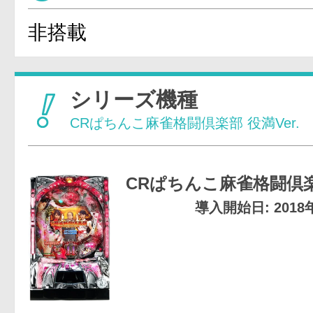
非搭載
シリーズ機種
CRぱちんこ麻雀格闘倶楽部 役満Ver.
CRぱちんこ麻雀格闘倶楽部
導入開始日: 2018