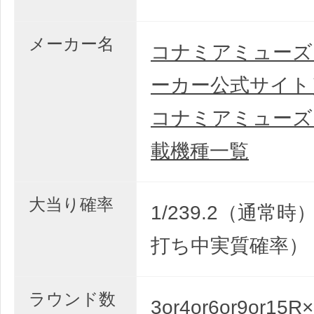
メーカー名
コナミアミューズ
ーカー公式サイト
コナミアミューズ
載機種一覧
大当り確率
1/239.2（通常時）
打ち中実質確率）
ラウンド数
3or4or6or9or1