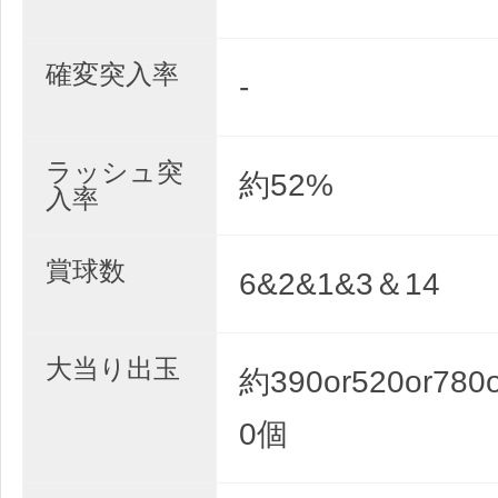
確変突入率
-
ラッシュ突
約52%
入率
賞球数
6&2&1&3＆14
大当り出玉
約390or520or780o
0個