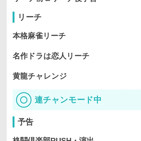
リーチ
本格麻雀リーチ
名作ドラは恋人リーチ
黄龍チャレンジ
連チャンモード中
予告
格闘倶楽部RUSH・演出