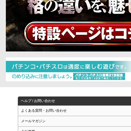
ヘルプ / お問い合わせ
よくある質問・お問い合わせ
メールマガジン