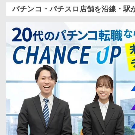
パチンコ・パチスロ店舗を沿線・駅