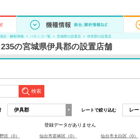
/演出・解析情報
パチンコ一覧
宮城県の設置店
伊具郡の設置店
. 235の宮城県伊具郡の設置店舗
検索
村
レートで絞り込む
登録データがありません
野区（0）
仙台市若林区（0）
仙台市太白区（0）