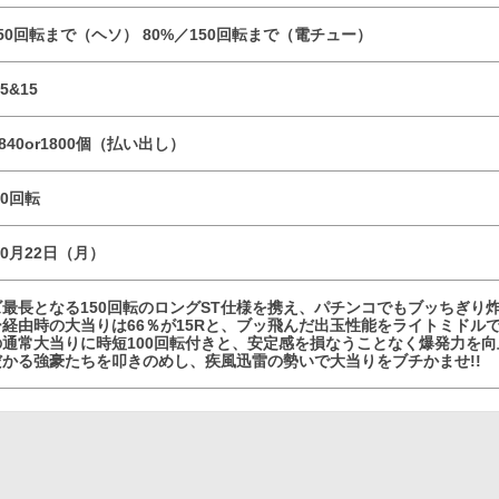
150回転まで（ヘソ） 80%／150回転まで（電チュー）
5&15
r840or1800個（払い出し）
50回転
10月22日（月）
最長となる150回転のロングST仕様を携え、パチンコでもブッちぎり炸
経由時の大当りは66％が15Rと、ブッ飛んだ出玉性能をライトミドル
通常大当りに時短100回転付きと、安定感を損なうことなく爆発力を向
かる強豪たちを叩きのめし、疾風迅雷の勢いで大当りをブチかませ!!