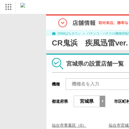
パチンコ・パチスロ機種情報
DMMぱちタウン
CR鬼浜 疾風迅雷ver
宮城県の設置店舗一覧
機種
都道府県
市区町
仙台市青葉区（0）
仙台市宮城