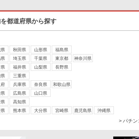
舗を都道府県から探す
城県
秋田県
山形県
福島県
馬県
埼玉県
千葉県
東京都
神奈川県
川県
福井県
山梨県
長野県
知県
三重県
阪府
兵庫県
奈良県
和歌山県
山県
広島県
山口県
媛県
高知県
崎県
熊本県
大分県
宮崎県
鹿児島県
沖縄県
> パチ