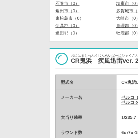
石巻市（0）
塩竃市（0
角田市（0）
多賀城市（
東松島市（0）
大崎市（0
伊具郡（0）
亘理郡（0
遠田郡（0）
牡鹿郡（0
おにはましっぷうじんらいばーにひゃくさ
CR鬼浜 疾風迅雷ver. 2
型式名
CR鬼浜L
メーカー名
ベルコ
ベルコ 
大当り確率
1/235
ラウンド数
6or7o