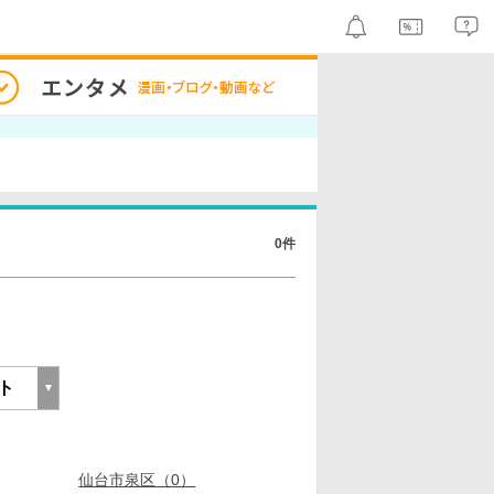
0件
仙台市泉区（0）