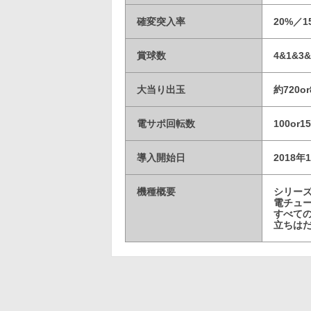
確変突入率
20%／
賞球数
4&1&3&
大当り出玉
約720o
電サポ回転数
100or1
導入開始日
2018年
機種概要
シリーズ
電チュー
すべての
立ちはだ