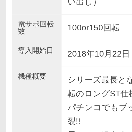
い出し）
電サポ回転
100or150回転
数
導入開始日
2018年10月22
機種概要
シリーズ最長とな
転のロングST仕
パチンコでもブ
裂!!