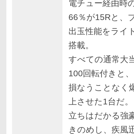
電チュー経由時
66％が15Rと
出玉性能をライ
搭載。
すべての通常大
100回転付きと
損なうことなく
上させた1台だ。
立ちはだかる強
きのめし、疾風