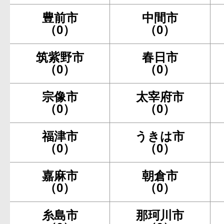
豊前市
中間市
（0）
（0）
筑紫野市
春日市
（0）
（0）
宗像市
太宰府市
（0）
（0）
福津市
うきは市
（0）
（0）
嘉麻市
朝倉市
（0）
（0）
糸島市
那珂川市