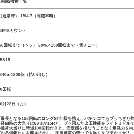
の掲載機種一覧
.7（通常時） 1/94.7（高確率時）
r15R×8カウント
150回転まで（ヘソ） 80%／150回転まで（電チュー）
5&15
r840or1800個（払い出し）
50回転
10月22日（月）
最長となる150回転のロングST仕様を携え、パチンコでもブッちぎり炸
経由時の大当りは66％が15Rと、ブッ飛んだ出玉性能をライトミドル
通常大当りに時短100回転付きと、安定感を損なうことなく爆発力を向
かる強豪たちを叩きのめし、疾風迅雷の勢いで大当りをブチかませ!!