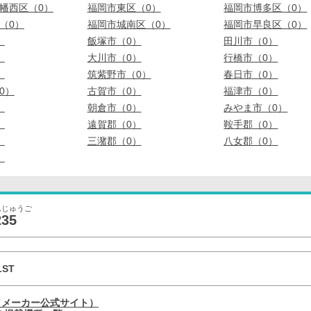
幡西区（0）
福岡市東区（0）
福岡市博多区（0）
（0）
福岡市城南区（0）
福岡市早良区（0）
）
飯塚市（0）
田川市（0）
）
大川市（0）
行橋市（0）
）
筑紫野市（0）
春日市（0）
0）
古賀市（0）
福津市（0）
）
朝倉市（0）
みやま市（0）
）
遠賀郡（0）
鞍手郡（0）
）
三潴郡（0）
八女郡（0）
）
んじゅうご
35
ST
（メーカー公式サイト）