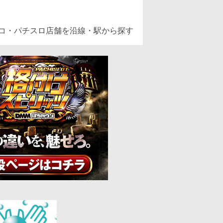
ンコ・パチスロ店舗を沿線・駅から探す