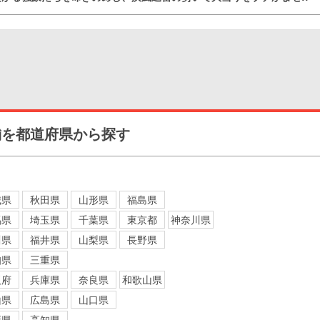
舗を都道府県から探す
城県
秋田県
山形県
福島県
馬県
埼玉県
千葉県
東京都
神奈川県
川県
福井県
山梨県
長野県
知県
三重県
阪府
兵庫県
奈良県
和歌山県
山県
広島県
山口県
媛県
高知県