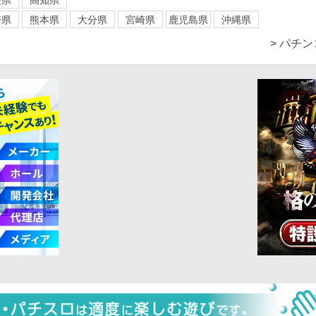
崎県
熊本県
大分県
宮崎県
鹿児島県
沖縄県
> パチ