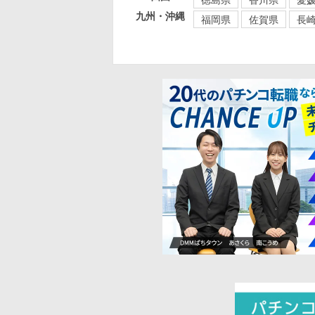
九州・沖縄
福岡県
佐賀県
長