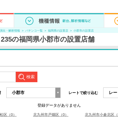
/演出・解析情報
パチンコ一覧
福岡県の設置店
小郡市の設置店
. 235の福岡県小郡市の設置店舗
検索
村
レートで絞り込む
登録データがありません
松区（0）
北九州市戸畑区（0）
北九州市小倉北区（