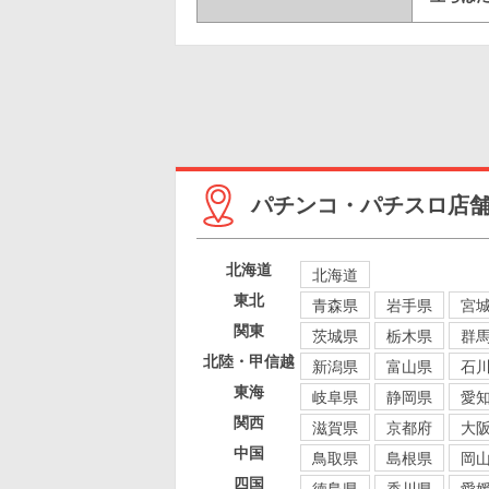
パチンコ・パチスロ店
北海道
北海道
東北
青森県
岩手県
宮
関東
茨城県
栃木県
群
北陸・甲信越
新潟県
富山県
石
東海
岐阜県
静岡県
愛
関西
滋賀県
京都府
大
中国
鳥取県
島根県
岡
四国
徳島県
香川県
愛