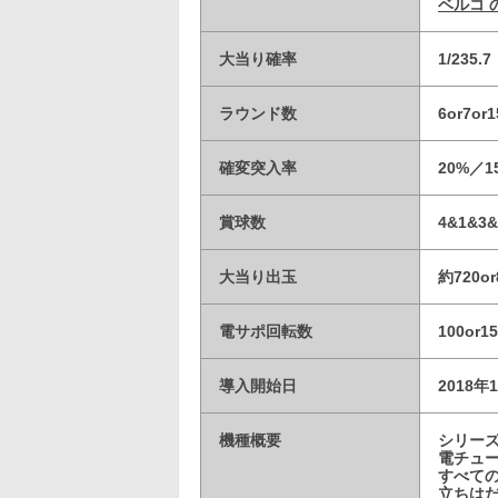
ベルコ 
大当り確率
1/235
ラウンド数
6or7o
確変突入率
20%／
賞球数
4&1&3&
大当り出玉
約720o
電サポ回転数
100or1
導入開始日
2018年
機種概要
シリーズ
電チュー
すべての
立ちはだ