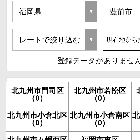
現在地から
登録データがありませ
北九州市門司区
北九州市若松区
（0）
（0）
北九州市小倉北区
北九州市小倉南区
（0）
（0）
北九州市八幡西区
福岡市東区