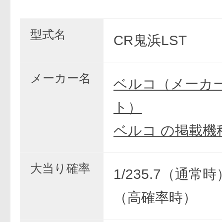
型式名
CR鬼浜LST
メーカー名
ベルコ（メーカ
ト）
ベルコ の掲載機
大当り確率
1/235.7（通常時）
（高確率時）