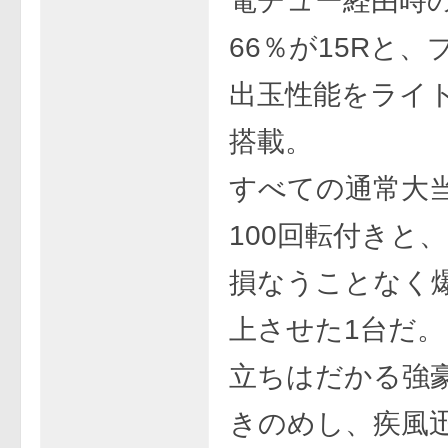
電チュー経由時
66％が15Rと
出玉性能をライ
搭載。
すべての通常大
100回転付きと
損なうことなく
上させた1台だ。
立ちはだかる強
きのめし、疾風