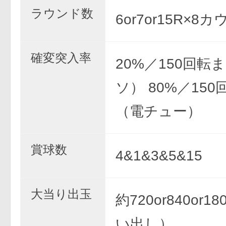
ラウンド数
6or7or15R×8
確変突入率
20%／150回転
ソ） 80%／15
（電チュー）
賞球数
4&1&3&5&15
大当り出玉
約720or840or1
い出し）