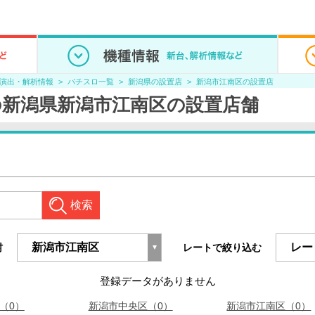
/演出・解析情報
パチスロ一覧
新潟県の設置店
新潟市江南区の設置店
30の新潟県新潟市江南区の設置店舗
検索
村
レートで絞り込む
登録データがありません
（0）
新潟市中央区（0）
新潟市江南区（0）