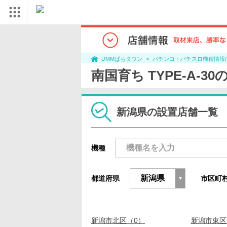
パチンコ・パチスロ機種情報
DMMぱちタウン
南国育ち TYPE-A-
新潟県の設置店舗一覧
機種
都道府県
市区町
新潟市北区（0）
新潟市東区