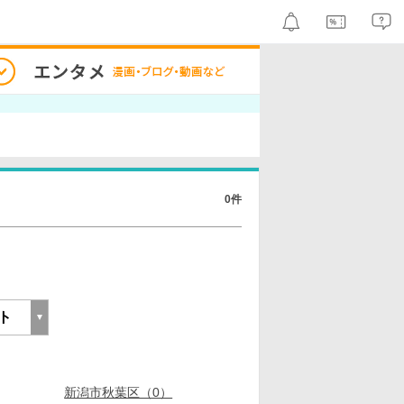
0件
新潟市秋葉区（0）