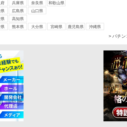
阪府
兵庫県
奈良県
和歌山県
山県
広島県
山口県
媛県
高知県
崎県
熊本県
大分県
宮崎県
鹿児島県
沖縄県
> パチ