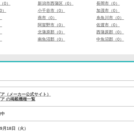
（0）
新潟市西蒲区（0）
長岡市（0）
0）
小千谷市（0）
加茂市（0）
）
燕市（0）
糸魚川市（0）
）
阿賀野市（0）
佐渡市（0）
）
北蒲原郡（0）
西蒲原郡（0）
）
南魚沼郡（0）
中魚沼郡（0）
ピア（メーカー公式サイト）
ア の掲載機種一覧
備中
09月18日（火）