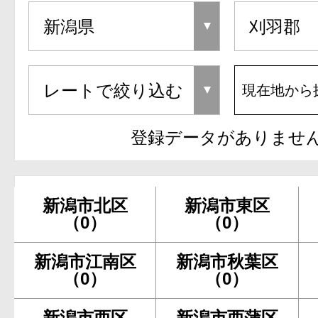
現在地から
登録データがありませ
新潟市北区
新潟市東区
（0）
（0）
新潟市江南区
新潟市秋葉区
（0）
（0）
新潟市西区
新潟市西蒲区