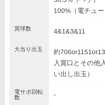
100%（電チュー
賞球数
4&1&3&11
大当り出玉
約706or1151or
入賞口とその他
い出し出玉）
電サポ回転
-
数