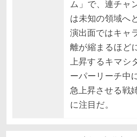
ム」で、連チャ
は未知の領域へ
演出面ではキャ
離が縮まるほど
上昇するキマシ
ーパーリーチ中
急上昇させる戦姉
に注目だ。