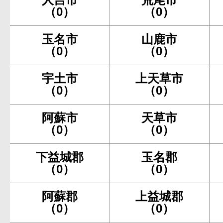
（0）
（0）
玉名市
山鹿市
（0）
（0）
宇土市
上天草市
（0）
（0）
阿蘇市
天草市
（0）
（0）
下益城郡
玉名郡
（0）
（0）
阿蘇郡
上益城郡
（0）
（0）