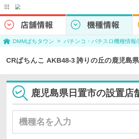
DMMぱちタウン
パチンコ・パチスロ機種情報
CRぱちんこ AKB48-3 誇りの丘の鹿児
鹿児島県日置市の設置店