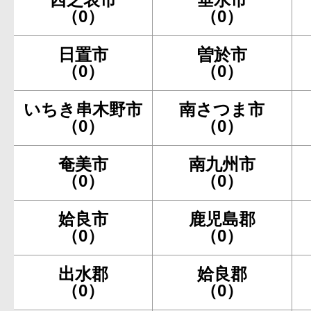
（0）
（0）
日置市
曽於市
（0）
（0）
いちき串木野市
南さつま市
（0）
（0）
奄美市
南九州市
（0）
（0）
姶良市
鹿児島郡
（0）
（0）
出水郡
姶良郡
（0）
（0）