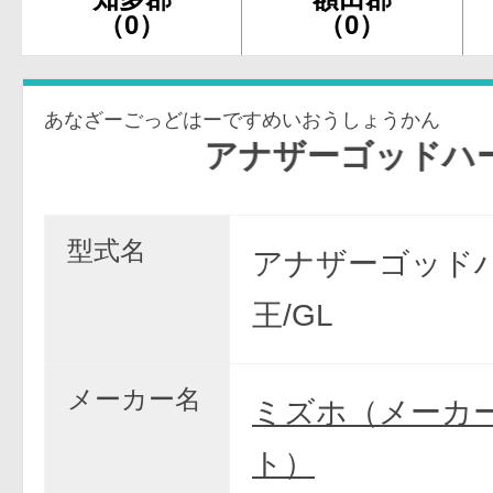
（0）
（0）
あなざーごっどはーですめいおうしょうかん
アナザーゴッドハーデス-
型式名
アナザーゴッド
王/GL
メーカー名
ミズホ（メーカ
ト）