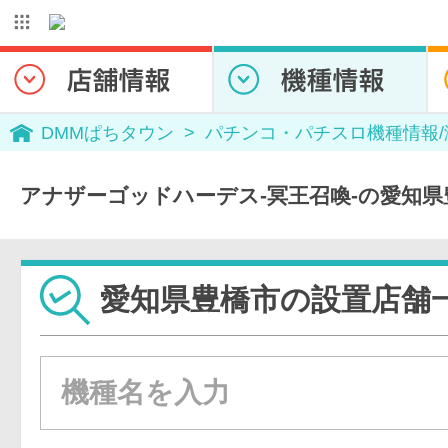
DMMぱちタウン
パチンコ・パチスロ機種情報
アナザーゴッドハーデス-冥王召喚-の愛知
愛知県豊橋市の設置店舗