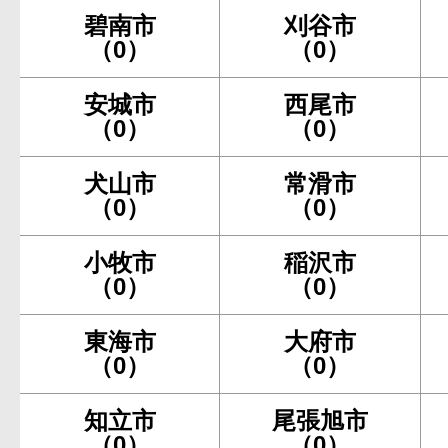
碧南市
刈谷市
（0）
（0）
安城市
西尾市
（0）
（0）
犬山市
常滑市
（0）
（0）
小牧市
稲沢市
（0）
（0）
東海市
大府市
（0）
（0）
知立市
尾張旭市
（0）
（0）