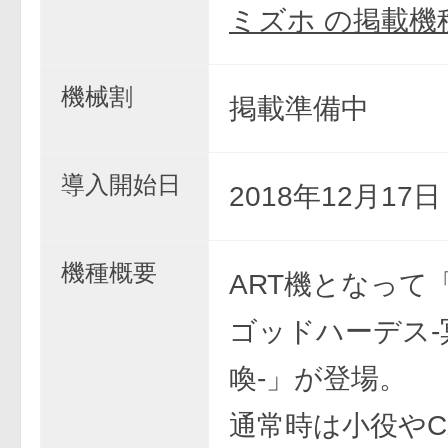
ミズホ の掲載機
機械割
掲載準備中
導入開始日
2018年12月17
機種概要
ART機となって
ゴッドハーデス-
喚-」が登場。
通常時は小役やC