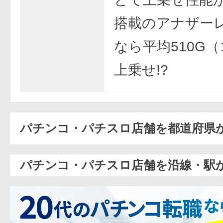
搭載のアナザー
なら平均510G
上乗せ!?
パチンコ・パチスロ店舗を都道府県
パチンコ・パチスロ店舗を沿線・駅