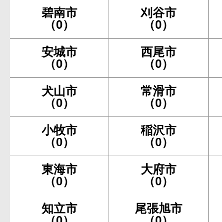
碧南市
刈谷市
（0）
（0）
安城市
西尾市
（0）
（0）
犬山市
常滑市
（0）
（0）
小牧市
稲沢市
（0）
（0）
東海市
大府市
（0）
（0）
知立市
尾張旭市
（0）
（0）