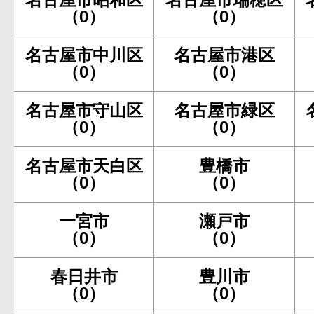
（0）
（0）
名古屋市中川区
名古屋市港区
（0）
（0）
名古屋市守山区
名古屋市緑区
（0）
（0）
名古屋市天白区
豊橋市
（0）
（0）
一宮市
瀬戸市
（0）
（0）
春日井市
豊川市
（0）
（0）