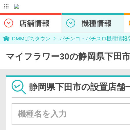
DMMぱちタウン
パチンコ・パチスロ機種情報
マイフラワー30の静岡県下田
静岡県下田市の設置店舗