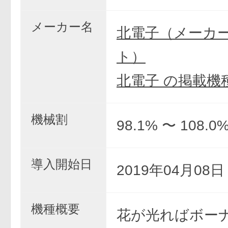
メーカー名
北電子（メーカ
ト）
北電子 の掲載機
機械割
98.1% 〜 108.0
導入開始日
2019年04月08
機種概要
花が光ればボーナ