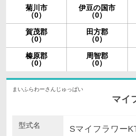
菊川市
伊豆の国市
（0）
（0）
賀茂郡
田方郡
（0）
（0）
榛原郡
周智郡
（0）
（0）
まいふらわーさんじゅっぱい
マイフラワ
型式名
SマイフラワーKT