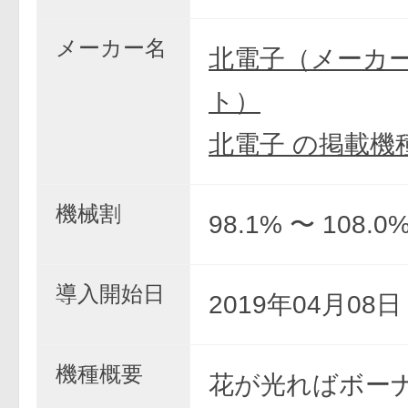
メーカー名
北電子（メーカ
ト）
北電子 の掲載機
機械割
98.1% 〜 108.0
導入開始日
2019年04月08
機種概要
花が光ればボーナ