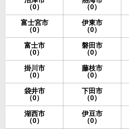
（0）
（0）
富士宮市
伊東市
（0）
（0）
富士市
磐田市
（0）
（0）
掛川市
藤枝市
（0）
（0）
袋井市
下田市
（0）
（0）
湖西市
伊豆市
（0）
（0）