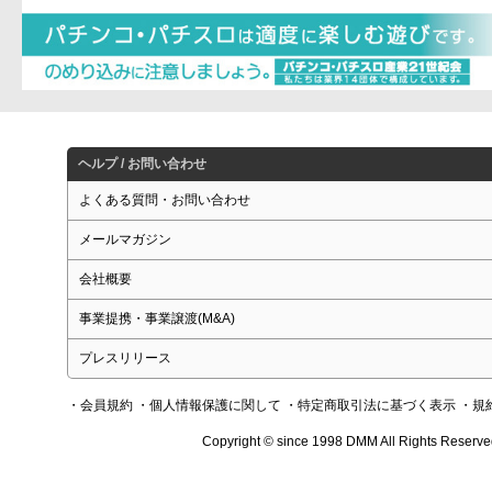
ヘルプ / お問い合わせ
よくある質問・お問い合わせ
メールマガジン
会社概要
事業提携・事業譲渡(M&A)
プレスリリース
・会員規約
・個人情報保護に関して
・特定商取引法に基づく表示
・規
Copyright © since 1998 DMM All Rights Reserve