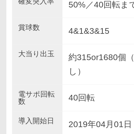
確変突入率
50%／40回転ま
賞球数
4&1&3&15
大当り出玉
約315or1680
し）
電サポ回転
40回転
数
導入開始日
2019年04月01