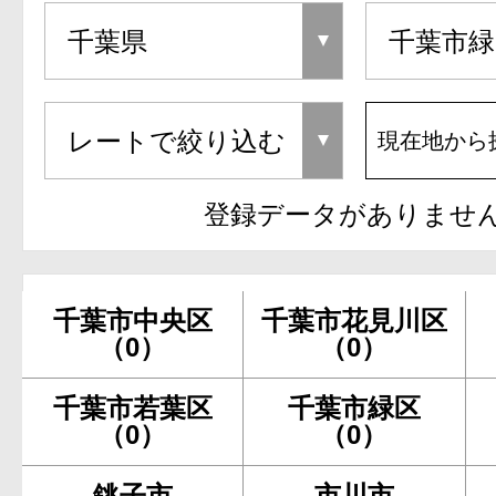
現在地から
登録データがありませ
千葉市中央区
千葉市花見川区
（0）
（0）
千葉市若葉区
千葉市緑区
（0）
（0）
銚子市
市川市