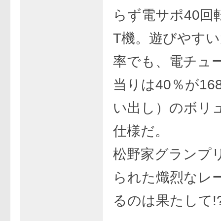
らず電サポ40回
T機。遊びやす
率でも、電チュ
当りは40％が16
い出し）のボリ
仕様だ。
松野家グランプ
られた熾烈なレ
るのは果たして!