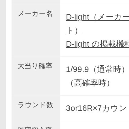
メーカー名
D-light（メー
ト）
D-light の掲載
大当り確率
1/99.9（通常時） 
（高確率時）
ラウンド数
3or16R×7カウ