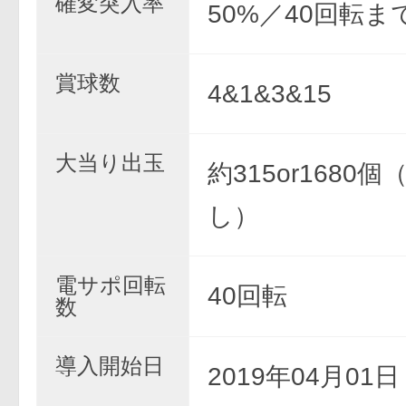
確変突入率
50%／40回転ま
賞球数
4&1&3&15
大当り出玉
約315or1680
し）
電サポ回転
40回転
数
導入開始日
2019年04月01