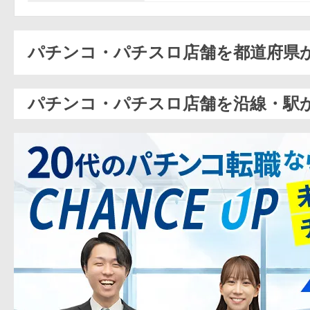
パチンコ・パチスロ店舗を都道府県
パチンコ・パチスロ店舗を沿線・駅