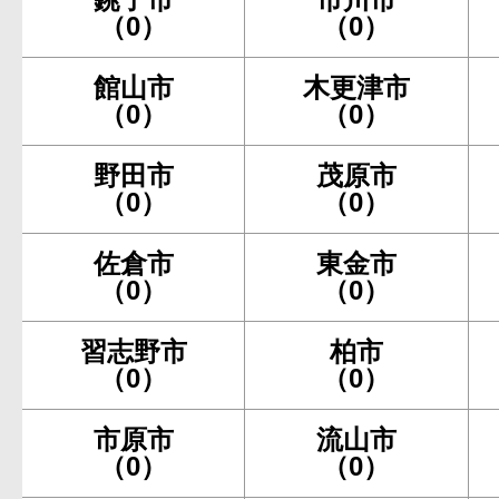
（0）
（0）
館山市
木更津市
（0）
（0）
野田市
茂原市
（0）
（0）
佐倉市
東金市
（0）
（0）
習志野市
柏市
（0）
（0）
市原市
流山市
（0）
（0）