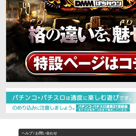
ヘルプ / お問い合わせ