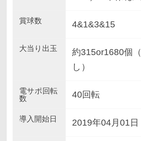
賞球数
4&1&3&15
大当り出玉
約315or1680
し）
電サポ回転
40回転
数
導入開始日
2019年04月01