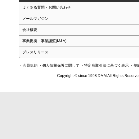
よくある質問・お問い合わせ
メールマガジン
会社概要
事業提携・事業譲渡(M&A)
プレスリリース
・会員規約
・個人情報保護に関して
・特定商取引法に基づく表示
・規
Copyright © since 1998 DMM All Rights Reserve