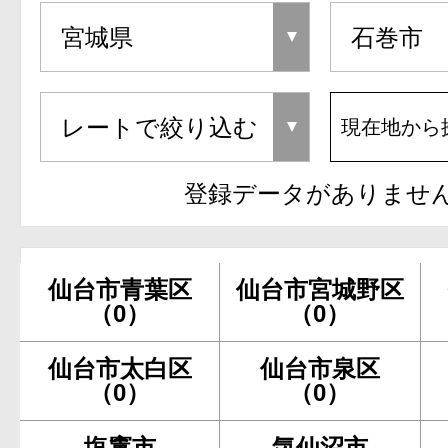
現在地から
登録データがありませ
仙台市青葉区
仙台市宮城野区
（0）
（0）
仙台市太白区
仙台市泉区
（0）
（0）
塩竃市
気仙沼市