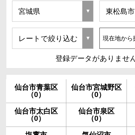
現在地から
登録データがありませ
仙台市青葉区
仙台市宮城野区
（0）
（0）
仙台市太白区
仙台市泉区
（0）
（0）
塩竃市
気仙沼市