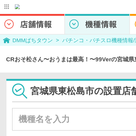
DMMぱちタウン
パチンコ・パチスロ機種情報
CRおそ松さん〜おうまは最高！〜99Verの宮城
宮城県東松島市の設置店