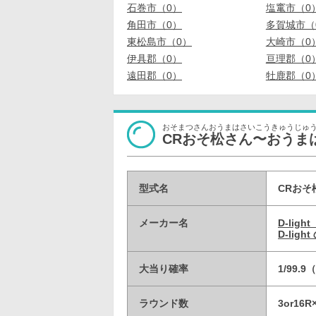
石巻市（0）
塩竃市（0
角田市（0）
多賀城市（
東松島市（0）
大崎市（0
伊具郡（0）
亘理郡（0
遠田郡（0）
牡鹿郡（0
おそまつさんおうまはさいこうきゅうじゅ
CRおそ松さん〜おうまは
型式名
CRおそ
メーカー名
D-li
D-lig
大当り確率
1/99.
ラウンド数
3or16