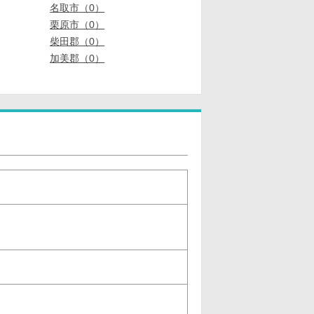
名取市（0）
栗原市（0）
柴田郡（0）
加美郡（0）