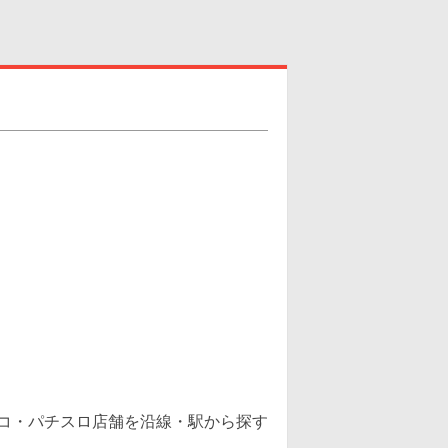
ンコ・パチスロ店舗を沿線・駅から探す