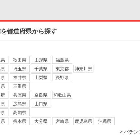
舗を都道府県から探す
城県
秋田県
山形県
福島県
馬県
埼玉県
千葉県
東京都
神奈川県
川県
福井県
山梨県
長野県
知県
三重県
阪府
兵庫県
奈良県
和歌山県
山県
広島県
山口県
媛県
高知県
崎県
熊本県
大分県
宮崎県
鹿児島県
沖縄県
> パチ