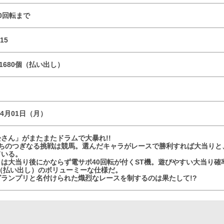
40回転まで
15
r1680個（払い出し）
04月01日（月）
さん」がまたまたドラムで大暴れ!!
たちのつぎなる挑戦は競馬。選んだキャラがレースで勝利すれば大当りと
ている。
は大当り後にかならず電サポ40回転が付くST機。遊びやすい大当り確
個（払い出し）のボリューミーな仕様だ。
グランプリと名付けられた熾烈なレースを制するのは果たして!?