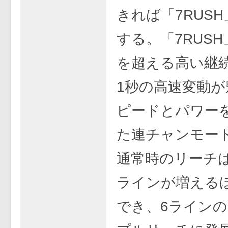
きれば「7RUS
する。「7RUSH
を超える高い継
1秒の高速変動が
ピードとパワー
た連チャンモー
通常時のリーチ
ラインが増える
でき、6ライン