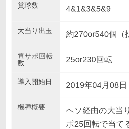
賞球数
4&1&3&5&9
大当り出玉
約270or540個
電サポ回転
25or230回転
数
導入開始日
2019年04月08
機種概要
ヘソ経由の大当
ポ25回転で当て