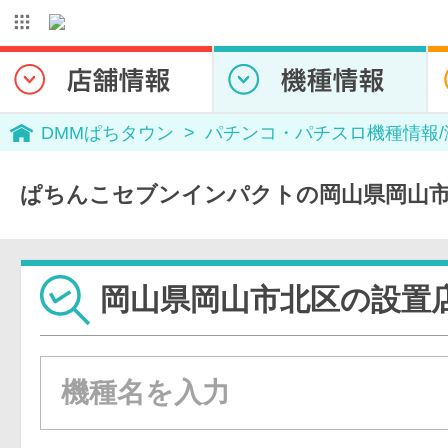
DMMぱちタウン
パチンコ・パチスロ機種情報
ぱちんこセブンインパクトの岡山県岡山
岡山県岡山市北区の設置