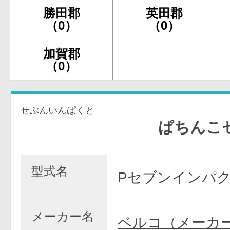
勝田郡
英田郡
（0）
（0）
加賀郡
（0）
せぶんいんぱくと
ぱちんこセブン
型式名
Pセブンインパク
メーカー名
ベルコ（メーカ