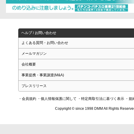
ヘルプ / お問い合わせ
よくある質問・お問い合わせ
メールマガジン
会社概要
事業提携・事業譲渡(M&A)
プレスリリース
・会員規約
・個人情報保護に関して
・特定商取引法に基づく表示
・規
Copyright © since 1998 DMM All Rights Reserve