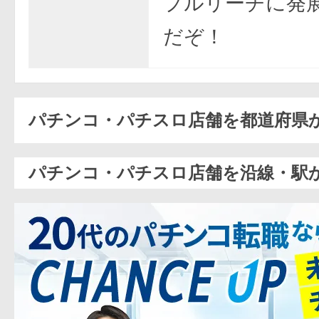
プルリーチに発
だぞ！
パチンコ・パチスロ店舗を都道府県
パチンコ・パチスロ店舗を沿線・駅