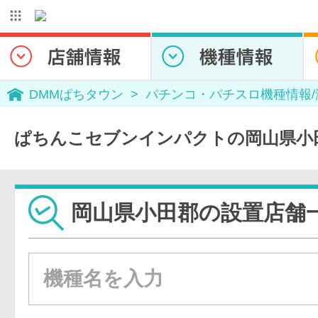
DMMぱちタウン
パチンコ・パチスロ機種情報
ぱちんこセブンインパクトの岡山県小
岡山県小田郡の設置店舗