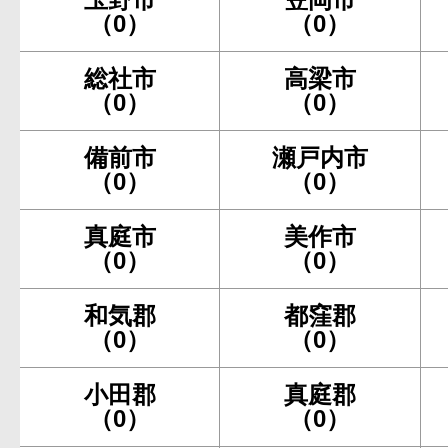
（0）
（0）
総社市
高梁市
（0）
（0）
備前市
瀬戸内市
（0）
（0）
真庭市
美作市
（0）
（0）
和気郡
都窪郡
（0）
（0）
小田郡
真庭郡
（0）
（0）