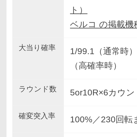
ト）
ベルコ の掲載機
大当り確率
1/99.1（通常時） 
（高確率時）
ラウンド数
5or10R×6カウ
確変突入率
100%／230回