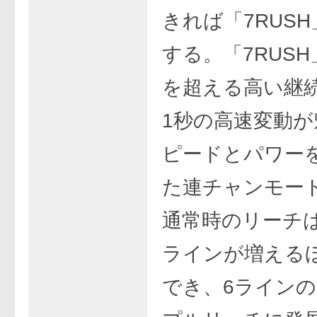
きれば「7RUS
する。「7RUSH
を超える高い継
1秒の高速変動が
ピードとパワー
た連チャンモー
通常時のリーチ
ラインが増える
でき、6ライン