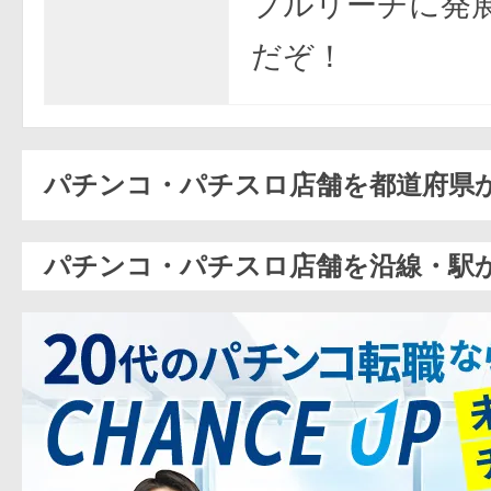
プルリーチに発
だぞ！
パチンコ・パチスロ店舗を都道府県
パチンコ・パチスロ店舗を沿線・駅