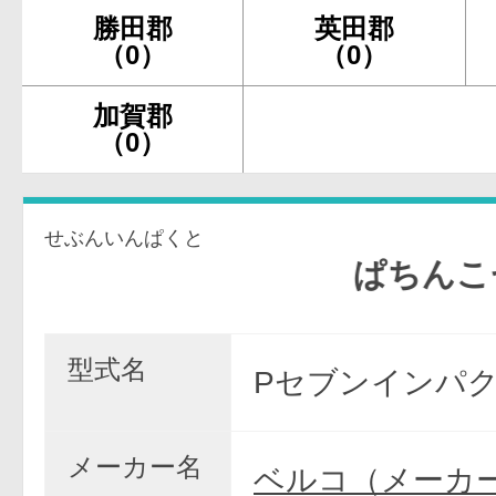
勝田郡
英田郡
（0）
（0）
加賀郡
（0）
せぶんいんぱくと
ぱちんこセブ
型式名
Pセブンインパク
メーカー名
ベルコ（メーカ