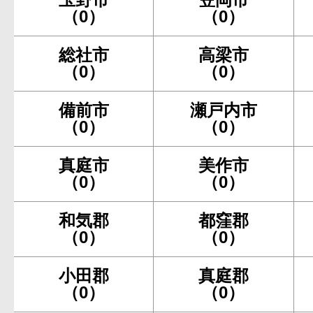
（0）
（0）
総社市
高梁市
（0）
（0）
備前市
瀬戸内市
（0）
（0）
真庭市
美作市
（0）
（0）
和気郡
都窪郡
（0）
（0）
小田郡
真庭郡
（0）
（0）