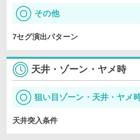
その他
7セグ演出パターン
天井・ゾーン・ヤメ時
狙い目ゾーン・天井・ヤメ
天井突入条件