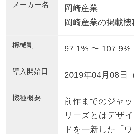
メーカー名
岡崎産業
岡崎産業の掲載機
機械割
97.1% 〜 107.9%
導入開始日
2019年04月08日
機種概要
前作までのジャッ
リーズとはデザイ
ドを一新した「ワ