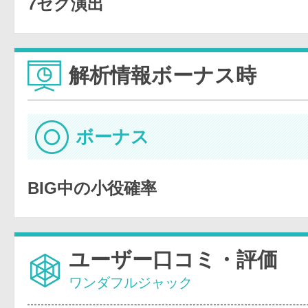
7セグ演出
解析情報ボーナス時
ボーナス
BIG中の小役確率
ユーザー口コミ・評価
ワンダフルジャック