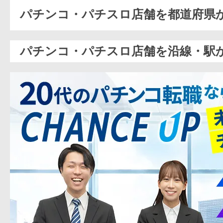
パチンコ・パチスロ店舗を都道府県
パチンコ・パチスロ店舗を沿線・駅