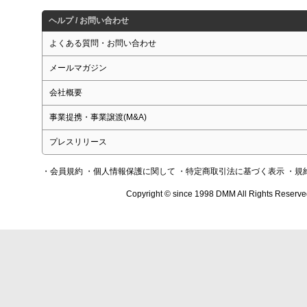
ヘルプ / お問い合わせ
よくある質問・お問い合わせ
メールマガジン
会社概要
事業提携・事業譲渡(M&A)
プレスリリース
・会員規約
・個人情報保護に関して
・特定商取引法に基づく表示
・規
Copyright © since 1998 DMM All Rights Reserve