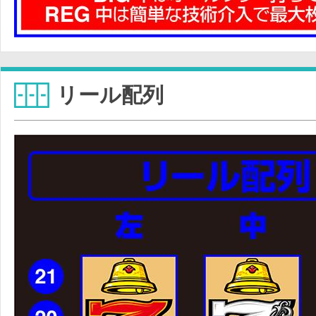
リール配列