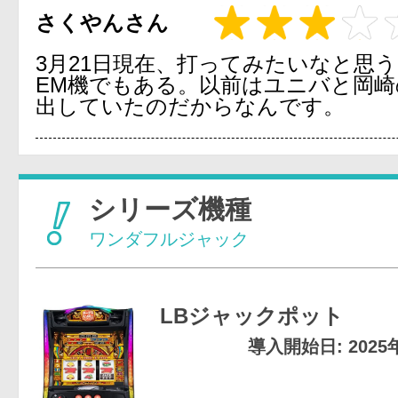
さくやんさん
3月21日現在、打ってみたいなと思
EM機でもある。以前はユニバと岡
出していたのだからなんです。
シリーズ機種
ワンダフルジャック
LBジャックポット
導入開始日: 2025