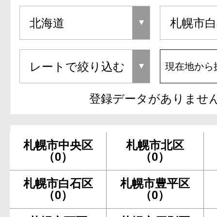
現在地から
登録データがありませ
札幌市中央区
札幌市北区
（0）
（0）
札幌市白石区
札幌市豊平区
（0）
（0）