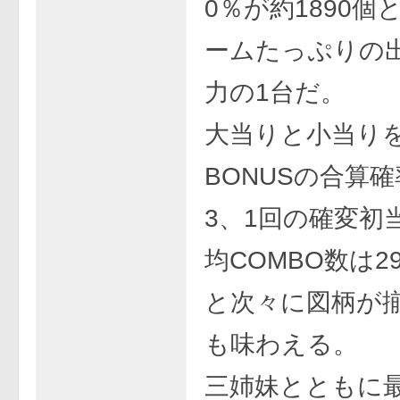
0％が約1890個
ームたっぷりの
力の1台だ。
大当りと小当り
BONUSの合算確率
3、1回の確変初
均COMBO数は2
と次々に図柄が
も味わえる。
三姉妹とともに