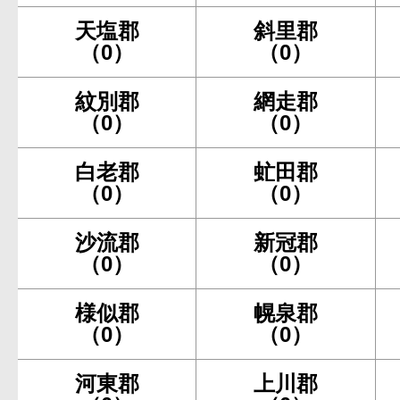
天塩郡
斜里郡
（0）
（0）
紋別郡
網走郡
（0）
（0）
白老郡
虻田郡
（0）
（0）
沙流郡
新冠郡
（0）
（0）
様似郡
幌泉郡
（0）
（0）
河東郡
上川郡