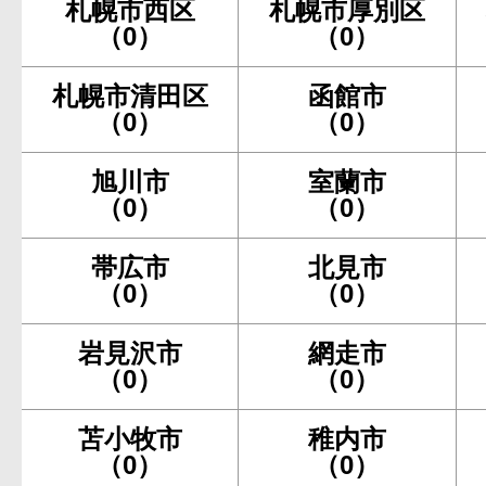
札幌市西区
札幌市厚別区
（0）
（0）
札幌市清田区
函館市
（0）
（0）
旭川市
室蘭市
（0）
（0）
帯広市
北見市
（0）
（0）
岩見沢市
網走市
（0）
（0）
苫小牧市
稚内市
（0）
（0）