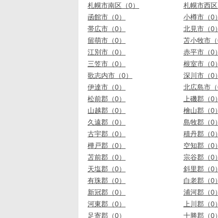
札幌市南区（0）
札幌市西区
函館市（0）
小樽市（0
帯広市（0）
北見市（0
留萌市（0）
苫小牧市（
江別市（0）
赤平市（0
三笠市（0）
根室市（0
歌志内市（0）
深川市（0
伊達市（0）
北広島市（
松前郡（0）
上磯郡（0
山越郡（0）
檜山郡（0
久遠郡（0）
島牧郡（0
古宇郡（0）
積丹郡（0
樺戸郡（0）
空知郡（0
苫前郡（0）
宗谷郡（0
天塩郡（0）
斜里郡（0
有珠郡（0）
白老郡（0
新冠郡（0）
浦河郡（0
河東郡（0）
上川郡（0
足寄郡（0）
十勝郡（0