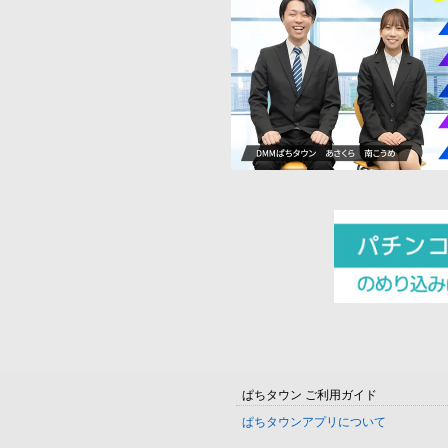
ぱちタウン ご利用ガイド
ぱちタウンアプリについて