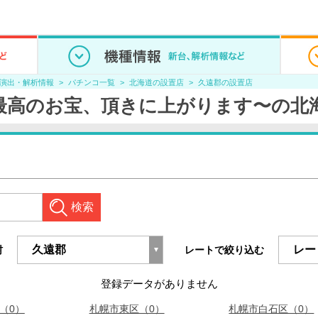
/演出・解析情報
パチンコ一覧
北海道の設置店
久遠郡の設置店
最高のお宝、頂きに上がります〜の北
検索
村
レートで絞り込む
登録データがありません
（0）
札幌市東区（0）
札幌市白石区（0）