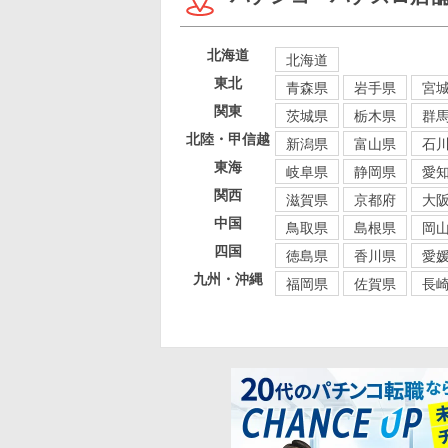
北海道
北海道
東北
青森県
岩手県
宮
関東
茨城県
栃木県
群
北陸・甲信越
新潟県
富山県
石
東海
岐阜県
静岡県
愛
関西
滋賀県
京都府
大
中国
鳥取県
島根県
岡
四国
徳島県
香川県
愛
九州・沖縄
福岡県
佐賀県
長