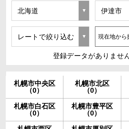
現在地から
登録データがありませ
札幌市中央区
札幌市北区
（0）
（0）
札幌市白石区
札幌市豊平区
（0）
（0）
札幌市西区
札幌市厚別区