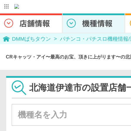
DMMぱちタウン
パチンコ・パチスロ機種情報
CRキャッツ・アイ〜最高のお宝、頂きに上がります〜の北
北海道伊達市の設置店舗