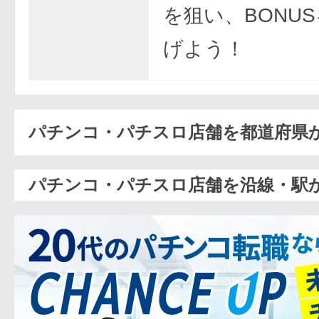
を狙い、BONU
げよう！
パチンコ・パチスロ店舗を都道府県
パチンコ・パチスロ店舗を沿線・駅