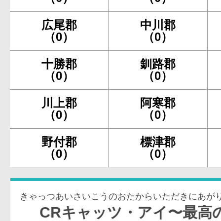
広尾郡
中川郡
（0）
（0）
十勝郡
釧路郡
（0）
（0）
川上郡
阿寒郡
（0）
（0）
野付郡
標津郡
（0）
（0）
きゃっつあいさいこうのおたからいただきにあが
キャッツ・アイ〜最高のお宝、頂