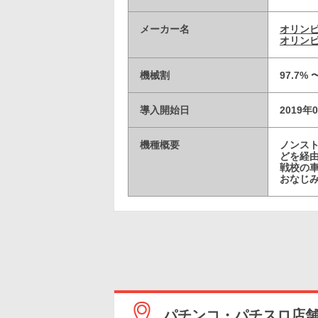
メーカー名
オリン
オリンピ
機械割
97.7% 
導入開始日
2019年
機種概要
ノンス
どを経由
戦校の
おなじ
パチンコ・パチスロ店