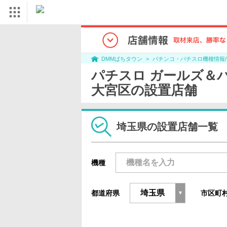
パチンコ・パチスロ機種情報
DMMぱちタウン
パチスロ ガールズ＆
大宮区の設置店舗
埼玉県の設置店舗一覧
機種
都道府県
市区町