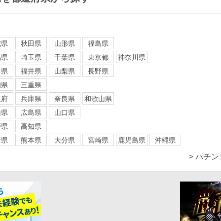
城県
秋田県
山形県
福島県
馬県
埼玉県
千葉県
東京都
神奈川県
川県
福井県
山梨県
長野県
知県
三重県
阪府
兵庫県
奈良県
和歌山県
山県
広島県
山口県
媛県
高知県
崎県
熊本県
大分県
宮崎県
鹿児島県
沖縄県
> パチ