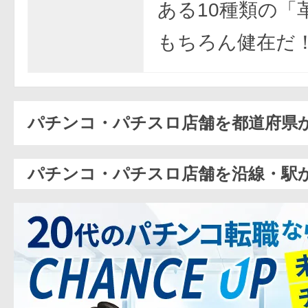
ある10種類の「
もちろん健在だ
パチンコ・パチスロ店舗を都道府県
パチンコ・パチスロ店舗を沿線・駅