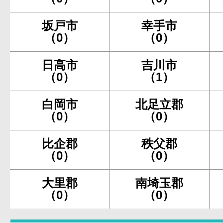
坂戸市
幸手市
（0）
（0）
日高市
吉川市
（0）
（1）
白岡市
北足立郡
（0）
（0）
比企郡
秩父郡
（0）
（0）
大里郡
南埼玉郡
（0）
（0）