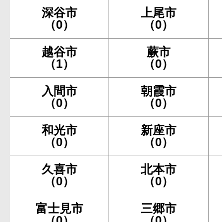
深谷市
上尾市
（0）
（0）
越谷市
蕨市
（1）
（0）
入間市
朝霞市
（0）
（0）
和光市
新座市
（0）
（0）
久喜市
北本市
（0）
（0）
富士見市
三郷市
（0）
（0）