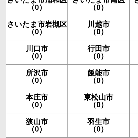
（0）
（0）
さいたま市岩槻区
川越市
（0）
（0）
川口市
行田市
（0）
（0）
所沢市
飯能市
（0）
（0）
本庄市
東松山市
（0）
（0）
狭山市
羽生市
（0）
（0）