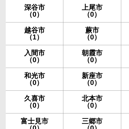
深谷市
上尾市
（0）
（0）
越谷市
蕨市
（1）
（0）
入間市
朝霞市
（0）
（0）
和光市
新座市
（0）
（0）
久喜市
北本市
（0）
（0）
富士見市
三郷市
（0）
（0）