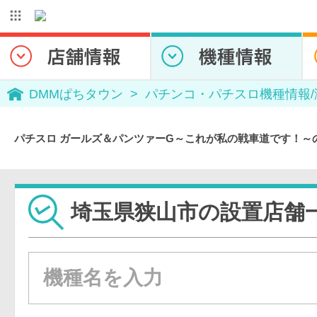
DMMぱちタウン
パチンコ・パチスロ機種情報
パチスロ ガールズ＆パンツァーG～これが私の戦車道です！～
埼玉県狭山市の設置店舗