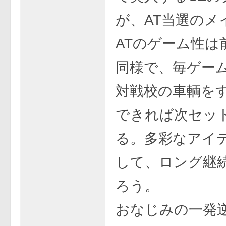
が、AT当選のメ
ATのゲーム性は
同様で、毎ゲー
対戦校の車輌を
できれば次セッ
る。多彩なアイ
して、ロング継
ろう。
おなじみの一発