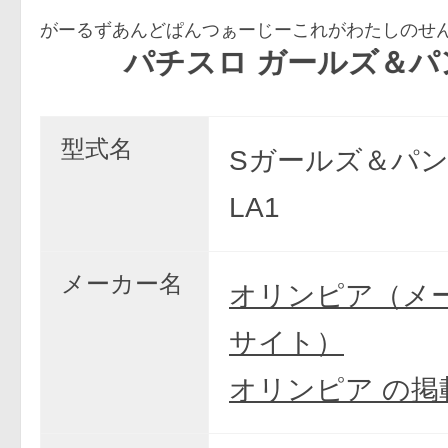
がーるずあんどぱんつぁーじーこれがわたしのせ
パチスロ ガールズ＆パンツァー
型式名
Sガールズ＆パン
LA1
メーカー名
オリンピア（メ
サイト）
オリンピア の掲