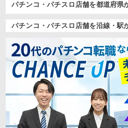
パチンコ・パチスロ店舗を都道府県
パチンコ・パチスロ店舗を沿線・駅