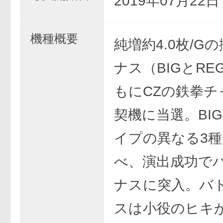
2019年07月22
機種概要
純増約4.0枚/G
ナス（BIGとRE
もにCZの鉄拳チ
契機に当選。BI
イプの異なる3
べ、演出成功で
ナスに突入。バ
スは小役のヒキ