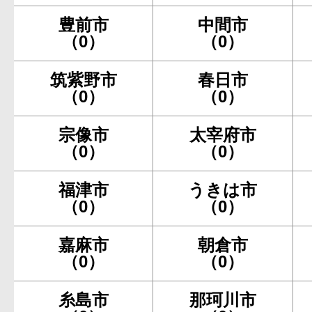
豊前市
中間市
（0）
（0）
筑紫野市
春日市
（0）
（0）
宗像市
太宰府市
（0）
（0）
福津市
うきは市
（0）
（0）
嘉麻市
朝倉市
（0）
（0）
糸島市
那珂川市