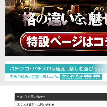
ヘルプ / お問い合わせ
よくある質問・お問い合わせ