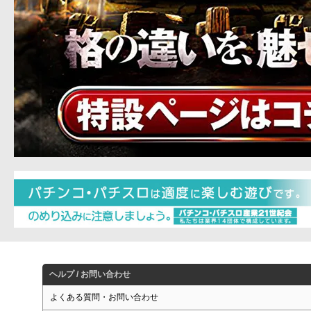
ヘルプ / お問い合わせ
よくある質問・お問い合わせ