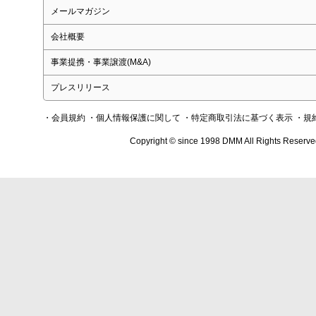
メールマガジン
会社概要
事業提携・事業譲渡(M&A)
プレスリリース
・会員規約
・個人情報保護に関して
・特定商取引法に基づく表示
・規
Copyright © since 1998 DMM All Rights Reserve