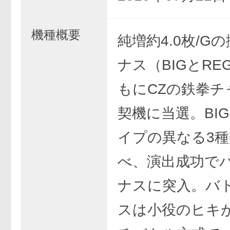
機種概要
純増約4.0枚/G
ナス（BIGとRE
もにCZの鉄拳チ
契機に当選。BI
イプの異なる3
べ、演出成功で
ナスに突入。バ
スは小役のヒキ