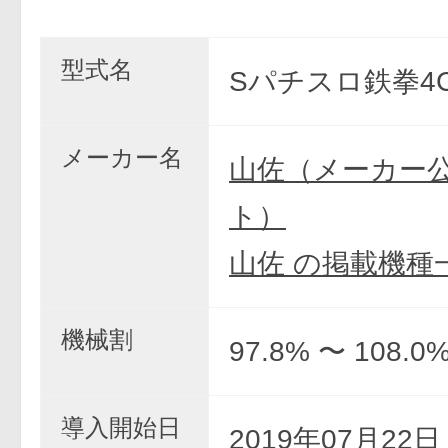
型式名
Sパチスロ鉄拳4
メーカー名
山佐（メーカー
ト）
山佐 の掲載機種
機械割
97.8% 〜 108.0
導入開始日
2019年07月22