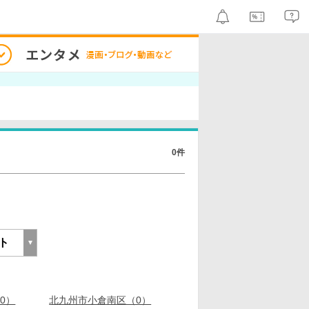
0件
0）
北九州市小倉南区（0）