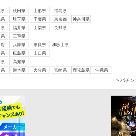
城県
秋田県
山形県
福島県
馬県
埼玉県
千葉県
東京都
神奈川県
川県
福井県
山梨県
長野県
知県
三重県
阪府
兵庫県
奈良県
和歌山県
山県
広島県
山口県
媛県
高知県
崎県
熊本県
大分県
宮崎県
鹿児島県
沖縄県
> パチ