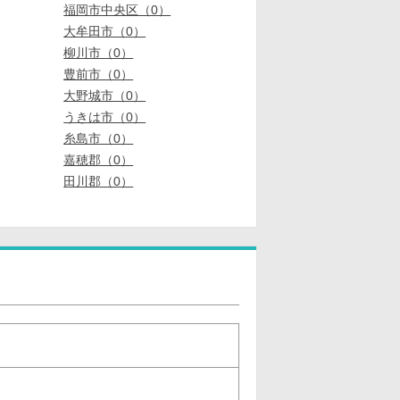
福岡市中央区（0）
大牟田市（0）
柳川市（0）
豊前市（0）
大野城市（0）
うきは市（0）
糸島市（0）
嘉穂郡（0）
田川郡（0）