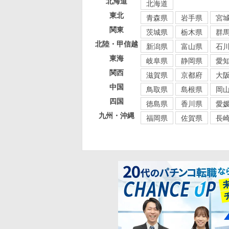
北海道
北海道
東北
青森県
岩手県
宮
関東
茨城県
栃木県
群
北陸・甲信越
新潟県
富山県
石
東海
岐阜県
静岡県
愛
関西
滋賀県
京都府
大
中国
鳥取県
島根県
岡
四国
徳島県
香川県
愛
九州・沖縄
福岡県
佐賀県
長