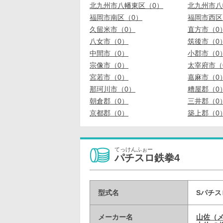
北九州市八幡東区（0）
北九州市八
福岡市南区（0）
福岡市西区
久留米市（0）
直方市（0
八女市（0）
筑後市（0
中間市（0）
小郡市（0
宗像市（0）
太宰府市（
宮若市（0）
嘉麻市（0
那珂川市（0）
糟屋郡（0
朝倉郡（0）
三井郡（0
京都郡（0）
築上郡（0
てっけんふぉー
パチスロ鉄拳4
型式名
Sパチス
メーカー名
山佐（