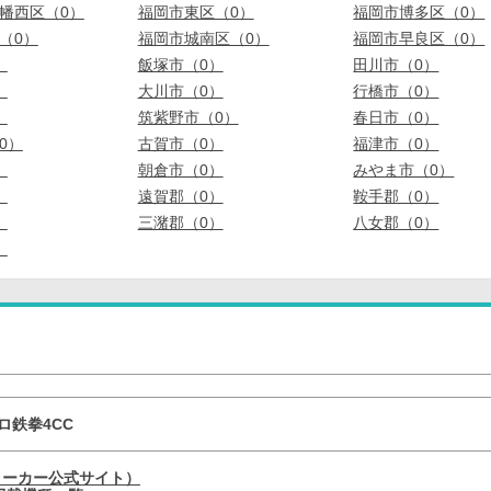
幡西区（0）
福岡市東区（0）
福岡市博多区（0）
（0）
福岡市城南区（0）
福岡市早良区（0）
）
飯塚市（0）
田川市（0）
）
大川市（0）
行橋市（0）
）
筑紫野市（0）
春日市（0）
0）
古賀市（0）
福津市（0）
）
朝倉市（0）
みやま市（0）
）
遠賀郡（0）
鞍手郡（0）
）
三潴郡（0）
八女郡（0）
）
ロ鉄拳4CC
メーカー公式サイト）