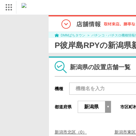
パチンコ・パチスロ機種情報
DMMぱちタウン
P彼岸島RPYの新潟
新潟県の設置店舗一覧
機種
都道府県
市区町
新潟市北区（0）
新潟市東区