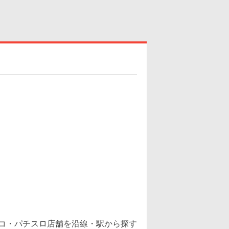
ンコ・パチスロ店舗を沿線・駅から探す