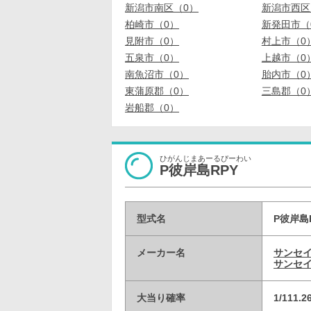
新潟市南区（0）
新潟市西区
柏崎市（0）
新発田市（
見附市（0）
村上市（0
五泉市（0）
上越市（0
南魚沼市（0）
胎内市（0
東蒲原郡（0）
三島郡（0
岩船郡（0）
ひがんじまあーるぴーわい
P彼岸島RPY
型式名
P彼岸島
メーカー名
サンセイ
サンセイ
大当り確率
1/111