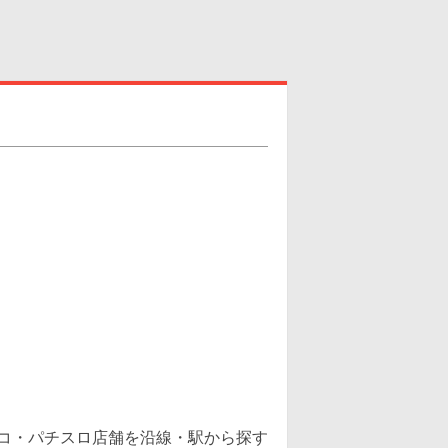
ンコ・パチスロ店舗を沿線・駅から探す