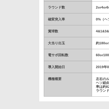
ラウンド数
2or4o
確変突入率
0%（ヘ
賞球数
4&1&3&
大当り出玉
約180or
電サポ回転数
60or1
導入開始日
2019年
機種概要
左右の
ヘソ経由
率は約8
ラウンド