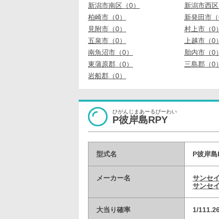
新潟市南区（0）
新潟市西区
柏崎市（0）
新発田市（
見附市（0）
村上市（0
五泉市（0）
上越市（0
南魚沼市（0）
胎内市（0
東蒲原郡（0）
三島郡（0
岩船郡（0）
ひがんじまあーるぴーわい
P彼岸島RPY
型式名
P彼岸島
メーカー名
サンセイ
サンセイ
大当り確率
1/111