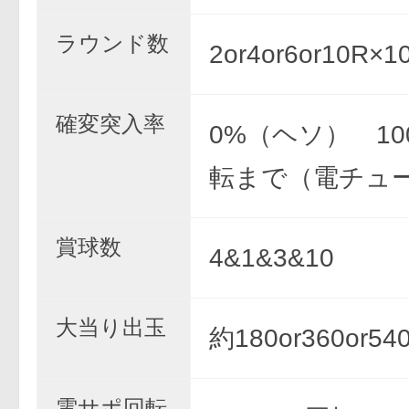
ラウンド数
2or4or6or10R
確変突入率
0%（ヘソ） 10
転まで（電チュ
賞球数
4&1&3&10
大当り出玉
約180or360or54
電サポ回転