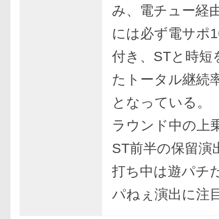
み、電チュー経
には必ず電サポ1
付き、STと時短
たトータル継続率
となっている。
ラウンド中の上
ST前半の保留演
打ち中は遊パチ
パねぇ演出に注目