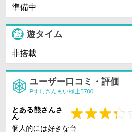
準備中
遊タイム
非搭載
ユーザー口コミ・評価
Pすしざんまい極上5700
とある熊さんさ
ん
個人的には好きな台