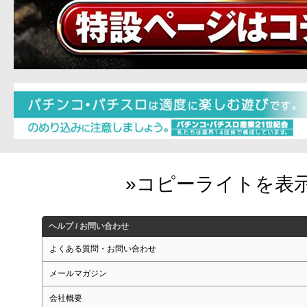
ヘルプ / お問い合わせ
よくある質問・お問い合わせ
メールマガジン
会社概要