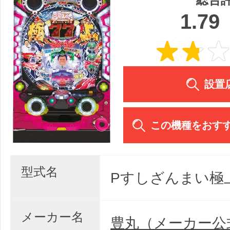
1.79
設置
この機種をおす
型式名
Pすしざんまい極上
メーカー名
豊丸（メーカー公