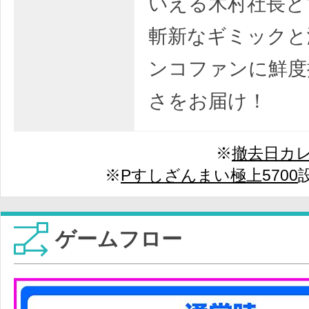
いえる木村社長と
斬新なギミックと
ンコファンに鮮度
さをお届け！
※
撤去日カ
※
Pすしざんまい極上5700
ゲームフロー