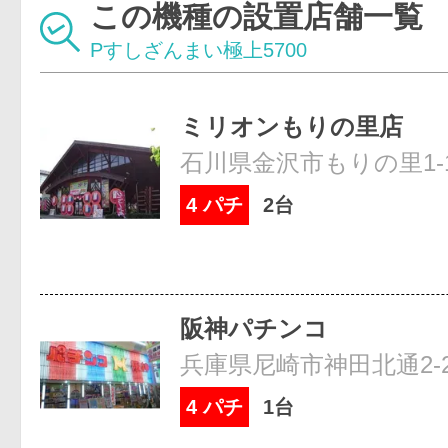
この機種の設置店舗一覧
Pすしざんまい極上5700
ミリオンもりの里店
石川県金沢市もりの里1-1
4 パチ
2台
阪神パチンコ
兵庫県尼崎市神田北通2-2
4 パチ
1台