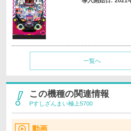
導入開始日: 2021
一覧へ
この機種の関連情報
Pすしざんまい極上5700
動画