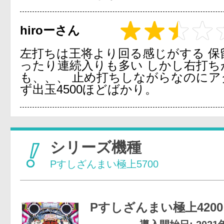
hiroーさん
左打ちは王将より回る感じがする 保
ったり連続入りも多い しかし右打ち
も、、、 止め打ちしながらなのにア
ず出玉4500ほどばかり。
シリーズ機種
Pすしざんまい極上5700
Pすしざんまい極上4200