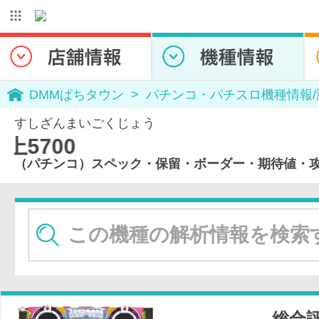
DMMぱちタウン
パチンコ・パチスロ機種情報
すしざんまいごくじょう
（パチンコ）スペック・保留・ボーダー・期待値・
総合