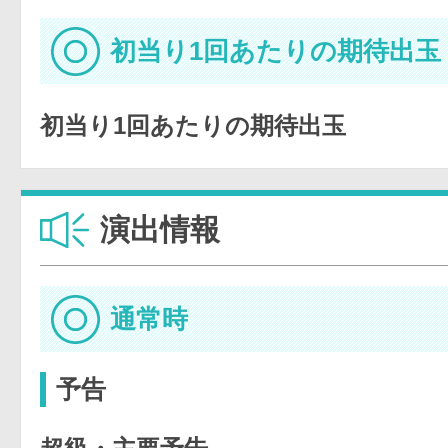
初当り1回あたりの期待出玉
初当り1回あたりの期待出玉
演出情報
通常時
予告