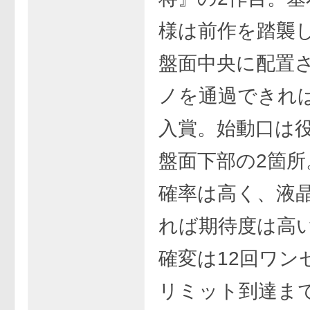
様は前作を踏襲
盤面中央に配置
ノを通過できれ
入賞。始動口は
盤面下部の2箇所
確率は高く、液
れば期待度は高
確変は12回ワン
リミット到達ま