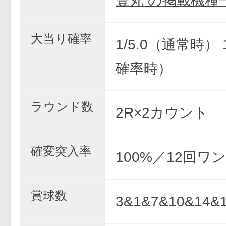
豊丸 の掲載機種
大当り確率
1/5.0（通常時） 
確率時）
ラウンド数
2R×2カウント
確変突入率
100%／12回ワ
賞球数
3&1&7&10&14&