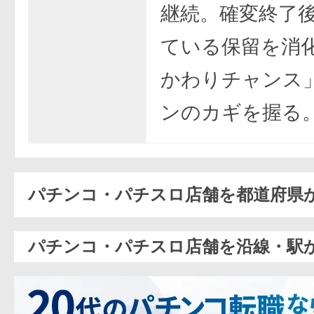
継続。確変終了
ている保留を消
かわりチャンス
ンのカギを握る
パチンコ・パチスロ店舗を都道府県
パチンコ・パチスロ店舗を沿線・駅