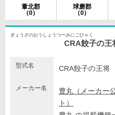
葦北郡
球磨郡
（0）
（0）
ぎょうざのおうしょうつーみにごひゃく
CRA餃子の王将2 ミ
型式名
CRA餃子の王将 
メーカー名
豊丸（メーカー
ト）