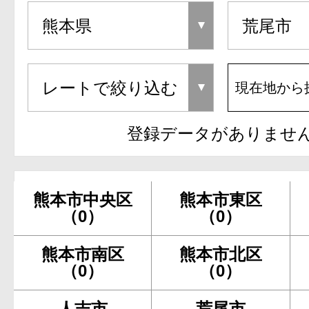
現在地から
登録データがありませ
熊本市中央区
熊本市東区
（0）
（0）
熊本市南区
熊本市北区
（0）
（0）
人吉市
荒尾市