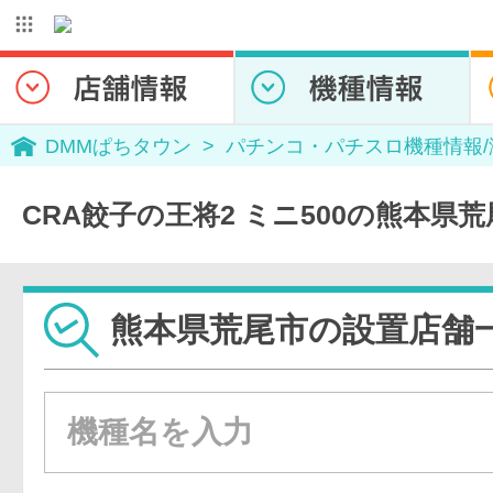
DMMぱちタウン
パチンコ・パチスロ機種情報
CRA餃子の王将2 ミニ500の熊本県
熊本県荒尾市の設置店舗