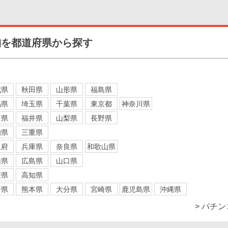
舗を都道府県から探す
城県
秋田県
山形県
福島県
馬県
埼玉県
千葉県
東京都
神奈川県
川県
福井県
山梨県
長野県
知県
三重県
阪府
兵庫県
奈良県
和歌山県
山県
広島県
山口県
媛県
高知県
崎県
熊本県
大分県
宮崎県
鹿児島県
沖縄県
> パチ