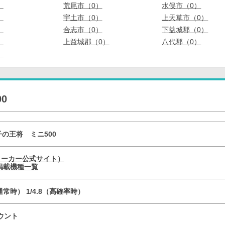
）
荒尾市（0）
水俣市（0）
）
宇土市（0）
上天草市（0）
）
合志市（0）
下益城郡（0）
）
上益城郡（0）
八代郡（0）
）
0
子の王将 ミニ500
メーカー公式サイト）
掲載機種一覧
（通常時） 1/4.8（高確率時）
カウント