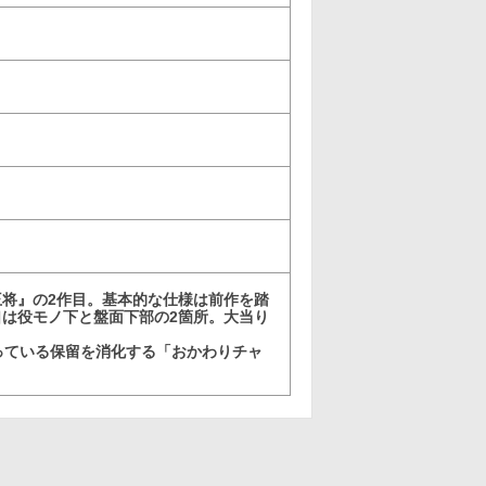
将』の2作目。基本的な仕様は前作を踏
は役モノ下と盤面下部の2箇所。大当り
っている保留を消化する「おかわりチャ