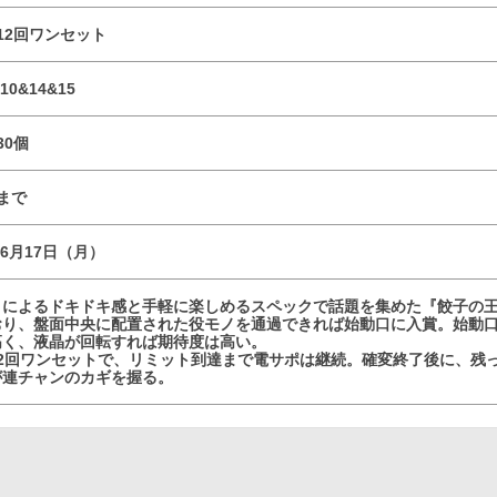
／12回ワンセット
10&14&15
30個
回まで
06月17日（月）
きによるドキドキ感と手軽に楽しめるスペックで話題を集めた『餃子の王
おり、盤面中央に配置された役モノを通過できれば始動口に入賞。始動口
高く、液晶が回転すれば期待度は高い。
12回ワンセットで、リミット到達まで電サポは継続。確変終了後に、残
が連チャンのカギを握る。