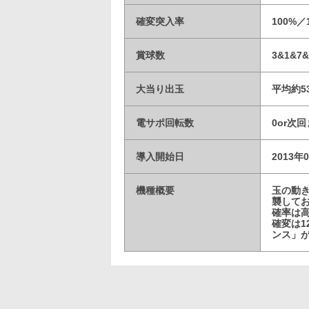
確変突入率
100%
賞球数
3&1&7&
大当り出玉
平均約5
電サポ回転数
0or次
導入開始日
2013年
機種概要
玉の動
襲して
確率は
確変は
ンス」