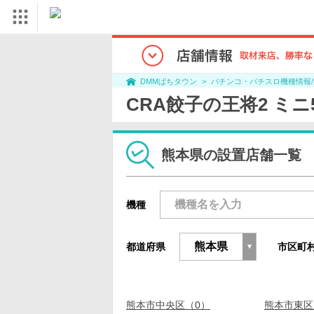
パチンコ・パチスロ機種情報
DMMぱちタウン
CRA餃子の王将2 ミ
熊本県の設置店舗一覧
機種
都道府県
市区町
熊本市中央区（0）
熊本市東区