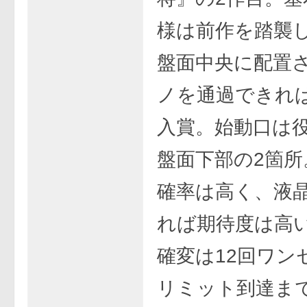
様は前作を踏襲
盤面中央に配置
ノを通過できれ
入賞。始動口は
盤面下部の2箇所
確率は高く、液
れば期待度は高
確変は12回ワン
リミット到達ま