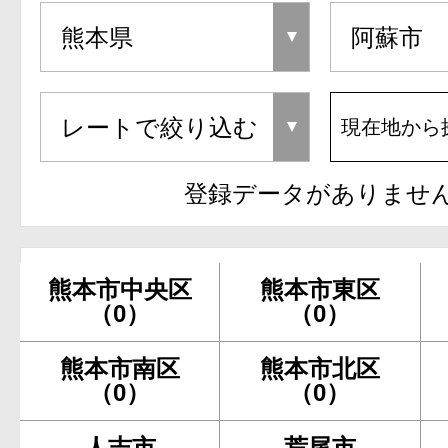
現在地から
登録データがありませ
熊本市中央区
熊本市東区
（0）
（0）
熊本市南区
熊本市北区
（0）
（0）
人吉市
荒尾市