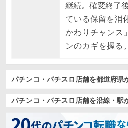
継続。確変終了
ている保留を消
かわりチャンス
ンのカギを握る
パチンコ・パチスロ店舗を都道府県
パチンコ・パチスロ店舗を沿線・駅