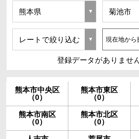
現在地から
登録データがありませ
熊本市中央区
熊本市東区
（0）
（0）
熊本市南区
熊本市北区
（0）
（0）
人吉市
荒尾市