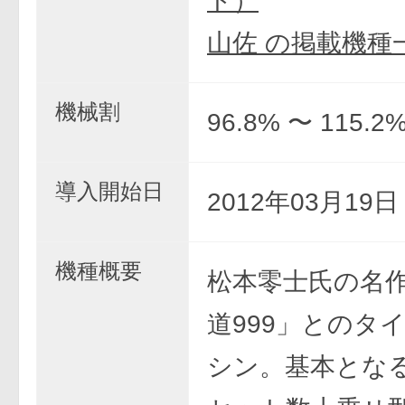
ト）
山佐 の掲載機種
機械割
96.8% 〜 115.2
導入開始日
2012年03月19
機種概要
松本零士氏の名
道999」とのタ
シン。基本となる