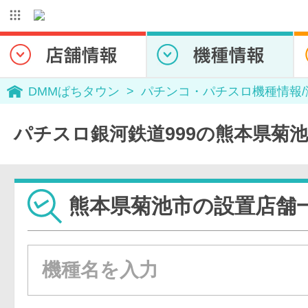
DMMぱちタウン
パチンコ・パチスロ機種情報
パチスロ銀河鉄道999の熊本県菊
熊本県菊池市の設置店舗