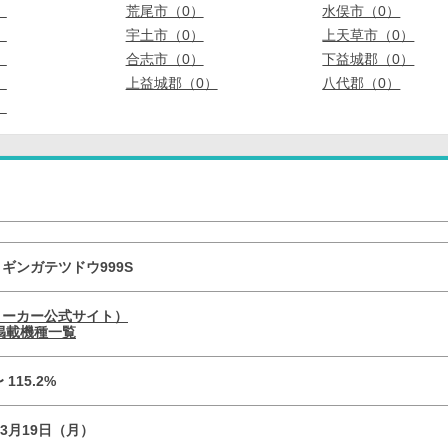
）
荒尾市（0）
水俣市（0）
）
宇土市（0）
上天草市（0）
）
合志市（0）
下益城郡（0）
）
上益城郡（0）
八代郡（0）
）
ギンガテツドウ999S
メーカー公式サイト）
掲載機種一覧
〜 115.2%
03月19日（月）