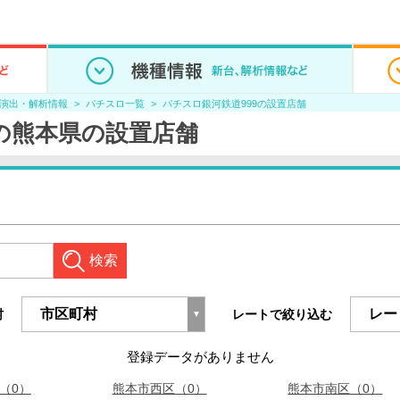
/演出・解析情報
パチスロ一覧
パチスロ銀河鉄道999の設置店舗
9の熊本県の設置店舗
検索
村
レートで絞り込む
登録データがありません
（0）
熊本市西区（0）
熊本市南区（0）