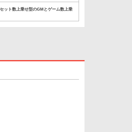
、セット数上乗せ型のGMとゲーム数上乗