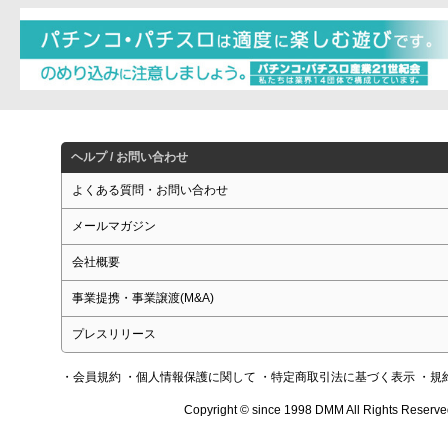
ヘルプ / お問い合わせ
よくある質問・お問い合わせ
メールマガジン
会社概要
事業提携・事業譲渡(M&A)
プレスリリース
・会員規約
・個人情報保護に関して
・特定商取引法に基づく表示
・規
Copyright © since 1998 DMM All Rights Reserve