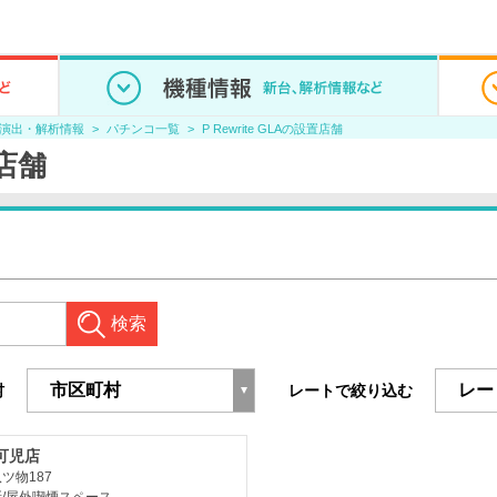
/演出・解析情報
パチンコ一覧
P Rewrite GLAの設置店舗
置店舗
検索
村
レートで絞り込む
可児店
ツ物187