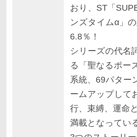
おり、ST「SUP
ンズタイムα」の
6.8％！
シリーズの代名
る「聖なるポー
系統、69パター
ームアップして
行、束縛、運命
満載となってい