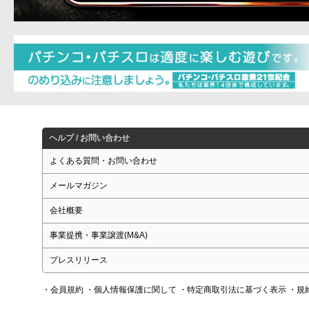
ヘルプ / お問い合わせ
よくある質問・お問い合わせ
メールマガジン
会社概要
事業提携・事業譲渡(M&A)
プレスリリース
・会員規約
・個人情報保護に関して
・特定商取引法に基づく表示
・規