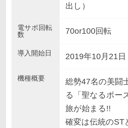
出し）
電サポ回転
70or100回転
数
導入開始日
2019年10月21
機種概要
総勢47名の美闘
る「聖なるポー
旅が始まる!!
確変は伝統のST