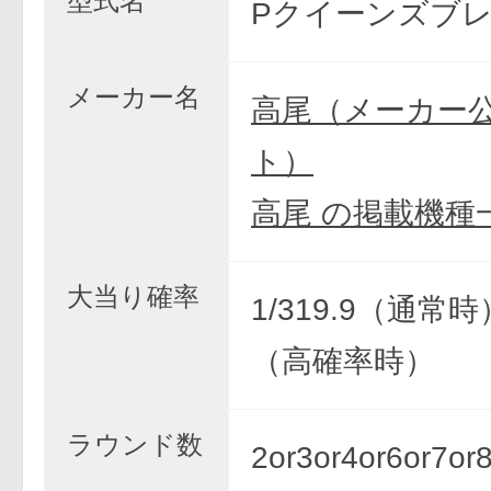
型式名
Pクイーンズブレ
メーカー名
高尾（メーカー
ト）
高尾 の掲載機種
大当り確率
1/319.9（通常時）
（高確率時）
ラウンド数
2or3or4or6or7or