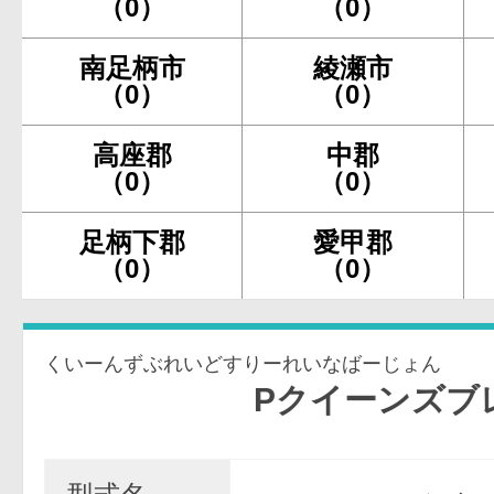
（0）
（0）
南足柄市
綾瀬市
（0）
（0）
高座郡
中郡
（0）
（0）
足柄下郡
愛甲郡
（0）
（0）
くいーんずぶれいどすりーれいなばーじょん
Pクイーンズブレイド3 レ