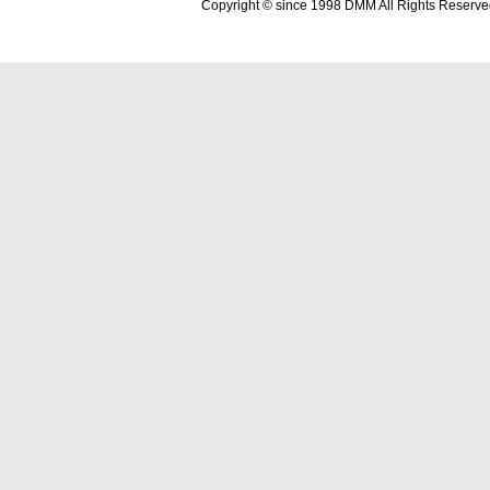
Copyright © since 1998 DMM All Rights Reserve