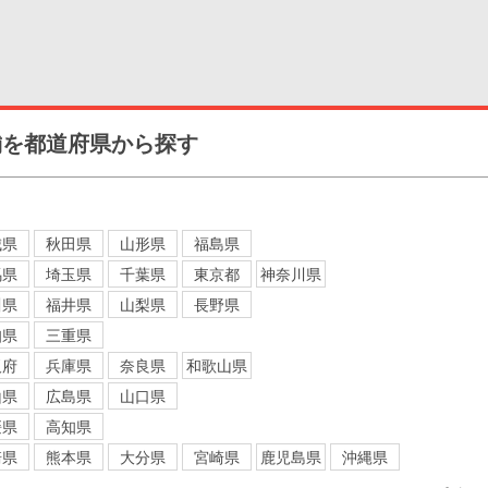
舗を都道府県から探す
城県
秋田県
山形県
福島県
馬県
埼玉県
千葉県
東京都
神奈川県
川県
福井県
山梨県
長野県
知県
三重県
阪府
兵庫県
奈良県
和歌山県
山県
広島県
山口県
媛県
高知県
崎県
熊本県
大分県
宮崎県
鹿児島県
沖縄県