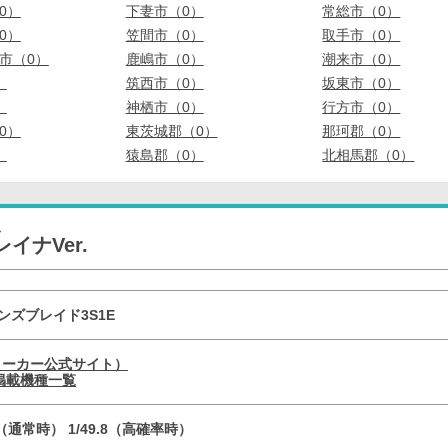
0）
下妻市（0）
常総市（0）
0）
笠間市（0）
取手市（0）
市（0）
鹿嶋市（0）
潮来市（0）
）
筑西市（0）
坂東市（0）
）
神栖市（0）
行方市（0）
0）
東茨城郡（0）
那珂郡（0）
）
猿島郡（0）
北相馬郡（0）
ん
イナVer.
ンズブレイド3S1E
メーカー公式サイト）
掲載機種一覧
.9（通常時） 1/49.8（高確率時）