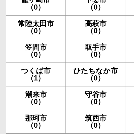
（0）
（0）
常陸太田市
高萩市
（0）
（0）
笠間市
取手市
（0）
（0）
つくば市
ひたちなか市
（1）
（0）
潮来市
守谷市
（0）
（0）
那珂市
筑西市
（0）
（0）