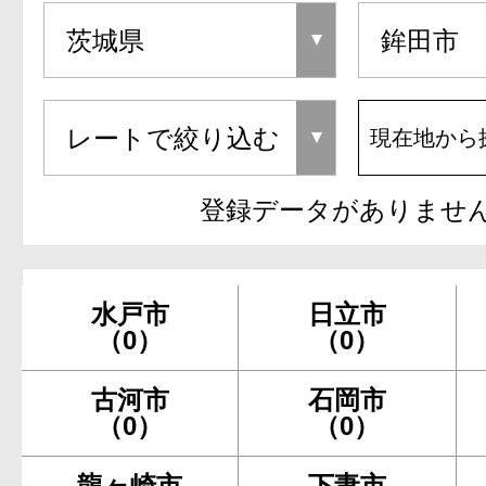
現在地から
登録データがありませ
水戸市
日立市
（0）
（0）
古河市
石岡市
（0）
（0）
龍ヶ崎市
下妻市