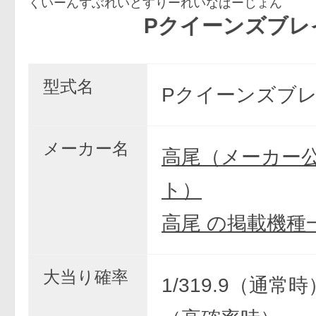
くいーんずぶれいどすりーれいなばーじょん
Pクイーンズブレイド3 レ
型式名
Pクイーンズブレ
メーカー名
高尾（メーカー
ト）
高尾 の掲載機種
大当り確率
1/319.9（通常時）