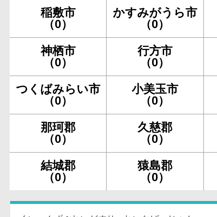
稲敷市
かすみがうら市
（0）
（0）
神栖市
行方市
（0）
（0）
つくばみらい市
小美玉市
（0）
（0）
那珂郡
久慈郡
（0）
（0）
結城郡
猿島郡
（0）
（0）