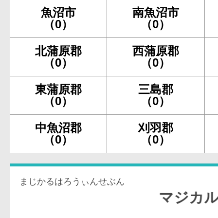
魚沼市
南魚沼市
（0）
（0）
北蒲原郡
西蒲原郡
（0）
（0）
東蒲原郡
三島郡
（0）
（0）
中魚沼郡
刈羽郡
（0）
（0）
まじかるはろうぃんせぶん
マジカルハロ