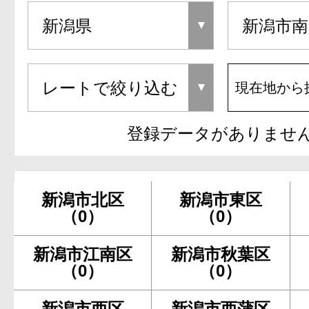
現在地から
登録データがありませ
新潟市北区
新潟市東区
（0）
（0）
新潟市江南区
新潟市秋葉区
（0）
（0）
新潟市西区
新潟市西蒲区