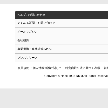
ヘルプ / お問い合わせ
よくある質問・お問い合わせ
メールマガジン
会社概要
事業提携・事業譲渡(M&A)
プレスリリース
・会員規約
・個人情報保護に関して
・特定商取引法に基づく表示
・規
Copyright © since 1998 DMM All Rights Reserve