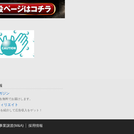
報
ガジン
を無料でお届けします。
フィリエイト
品を紹介して広告収入をゲット！
業譲渡(M&A)
採用情報