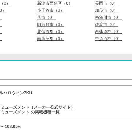
（0）
新潟市西蒲区（0）
長岡市（0）
0）
小千谷市（0）
加茂市（0）
）
燕市（0）
糸魚川市（0）
）
阿賀野市（0）
佐渡市（0）
）
北蒲原郡（0）
西蒲原郡（0）
）
南魚沼郡（0）
中魚沼郡（0）
ルハロウィン7KU
アミューズメント（メーカー公式サイト）
ミューズメント の掲載機種一覧
 〜 108.05%