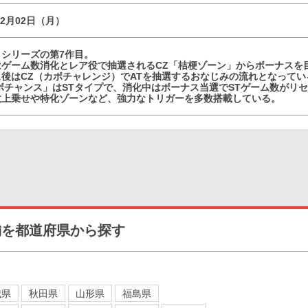
12月02日（月）
ロシリーズの第7作目。
はゲーム数消化とレア役で抽選されるCZ「桔梗ゾーン」からボーナスを
ス後はCZ（カボチャレンジ）でATを抽選するおなじみの流れとなってい
ボチャンス」はSTタイプで、消化中はボーナス当選でSTゲーム数がリ
数上乗せや特化ゾーンなど、強力なトリガーを多数搭載している。
舗を都道府県から探す
城県
秋田県
山形県
福島県